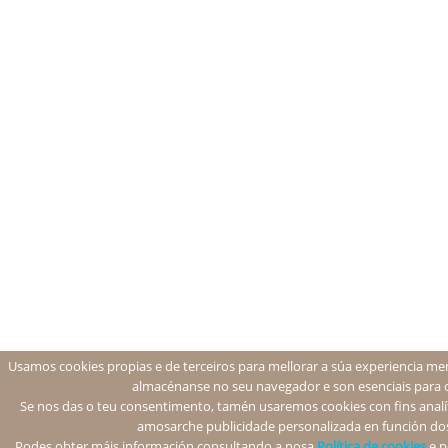
Usamos cookies propias e de terceiros para mellorar a súa experiencia men
almacénanse no seu navegador e son esenciais para 
Se nos das o teu consentimento, tamén usaremos cookies con fins analíti
amosarche publicidade personalizada en función dos
Podes obter máis información consultando a nosa
Política de cookies
e p