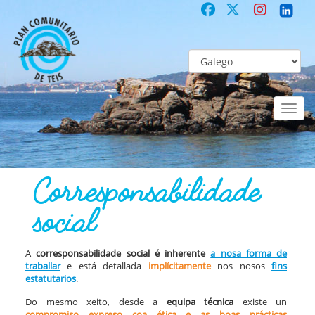
Toggl
naviga
COMUNITARIO
Co-laboración participativa
Corresponsabilidade soc
Corresponsabilidade
social
A
corresponsabilidade social é inherente
a nosa forma de
traballar
e está detallada
implícitamente
nos nosos
fins
estatutarios
.
Do mesmo xeito, desde a
equipa técnica
existe un
compromiso expreso coa ética e as boas prácticas