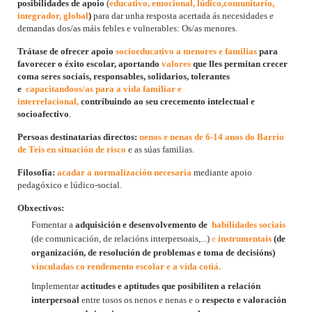
posibilidades de apoio
(
educativo, emocional, lúdico,comunitario,
integrador, global
)
para dar unha resposta acertada ás necesidades e
demandas dos/as máis febles e vulnerables: Os/as menores.
Trátase de ofrecer apoio
socioeducativo a menores e familias
para
favorecer o éxito escolar, aportando
valores
que lles permitan crecer
coma seres sociais, responsables, solidarios, tolerantes
e
capacitandoos/as para a vida familiar e
interrelacional,
contribuindo ao seu crecemento intelectual e
socioafectivo
.
Persoas destinatarias directos:
nenos e nenas de 6‑14 anos do Barrio
de Teis en situación de risco
e as súas familias.
Filosofía:
acadar a normalización necesaria
mediante apoio
pedagóxico e lúdico‑social.
Obxectivos:
Fomentar a
adquisición e desenvolvemento de
habilidades sociais
(de comunicación, de relacións interpersoais,...)
e
instrumentais
(de
organización, de resolución de problemas e toma de decisións)
vinculadas co rendemento escolar e a vida cotiá.
Implementar
actitudes e aptitudes que posibiliten a relación
interpersoal
entre tosos os nenos e nenas e o
respecto e valoración