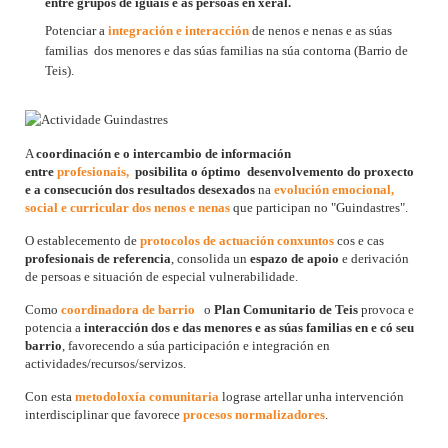
entre grupos de iguais e as persoas en xeral.
Potenciar a
integración e interacción
de nenos e nenas e as súas
familias
dos menores e das súas familias na súa contorna (Barrio de
Teis).
A
coordinación e o intercambio de información
entre
profesio
nais,
posibilita o óptimo desenvolvemento do proxecto
e a consecución dos resultados desexados
na
evolución emocional,
social e curricular dos nenos e nenas
que participan no "Guindastres".
O establecemento de
protocolos de actuación conxuntos
cos e cas
profesionais de referencia
, consolida un
espazo de apoio
e derivación
de persoas e situación de especial vulnerabilidade.
Como
coordinadora de barrio
o
Plan Comunitario de Teis
provoca e
potencia a
interacción dos e das menores e as súas familias en e có seu
barrio
, favorecendo a súa participación e integración en
actividades/recursos/servizos.
Con esta
metodoloxía comunitaria
lograse artellar unha intervención
interdisciplinar que favorece
procesos normalizadores
.