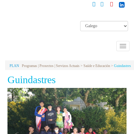
Toggle
naviga
PLAN
Programas | Proxectos | Servizos Actuais > Saúde e Educación >
Guindastres
Guindastres