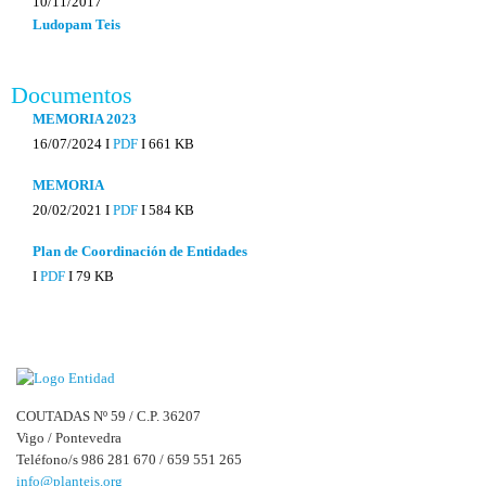
10/11/2017
Ludopam Teis
Documentos
MEMORIA 2023
16/07/2024 I
PDF
I
661 KB
MEMORIA
20/02/2021 I
PDF
I
584 KB
Plan de Coordinación de Entidades
I
PDF
I
79 KB
COUTADAS Nº 59 / C.P. 36207
Vigo / Pontevedra
Teléfono/s 986 281 670 / 659 551 265
info@planteis.org