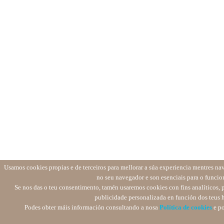
Usamos cookies propias e de terceiros para mellorar a súa experiencia mentres na
no seu navegador e son esenciais para o funcio
Se nos das o teu consentimento, tamén usaremos cookies con fins analíticos, p
publicidade personalizada en función dos teus 
Podes obter máis información consultando a nosa
Política de cookies
e po