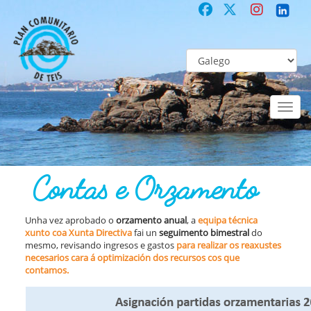
Toggl
naviga
COMUNITARIO
Co-laboración participativa
Contas e Orzamento
Contas e Orzamento
Unha vez aprobado o
orzamento anual
, a
equipa técnica
xunto coa Xunta Directiva
fai un
seguimento bimestral
do
mesmo, revisando ingresos e gastos
para realizar os reaxustes
necesarios cara á optimización dos recursos cos que
contamos.