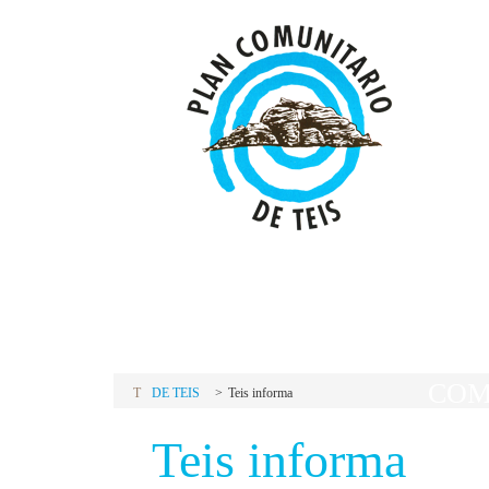
P
C
PLAN
COM
T
DE TEIS
Teis informa
Teis informa