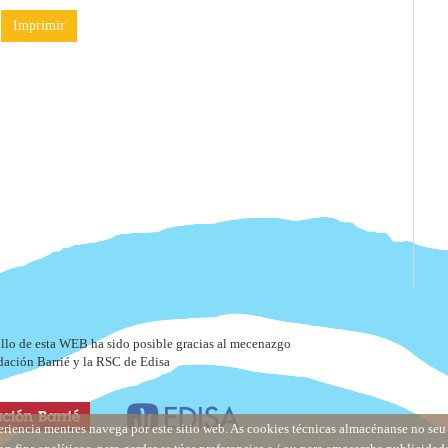
Imprimir
ollo de esta WEB ha sido posible gracias al mecenazgo
dación Barrié y la RSC de Edisa
eriencia mentres navega por este sitio web. As cookies técnicas almacénanse no se