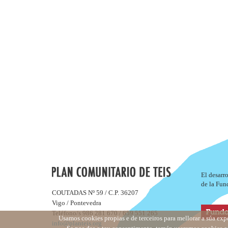
El desarr
de la Fun
COUTADAS Nº 59 / C.P. 36207
Vigo / Pontevedra
Teléfono/s 986 281 670 / 659 551 265
Usamos cookies propias e de terceiros para mellorar a súa exp
info@planteis.org