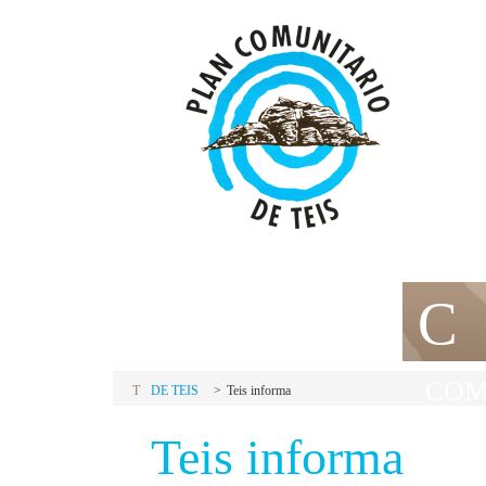
P
C
PLAN
COM
T
DE TEIS
Teis informa
Teis informa