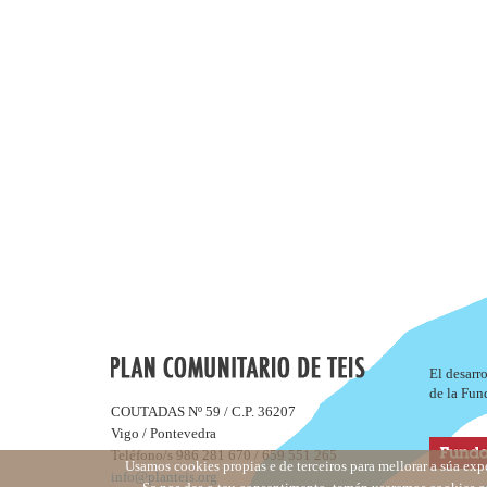
El desarr
de la Fun
COUTADAS Nº 59 / C.P. 36207
Vigo / Pontevedra
Teléfono/s 986 281 670 / 659 551 265
Usamos cookies propias e de terceiros para mellorar a súa exp
info@planteis.org