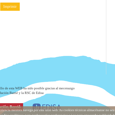
Imprimir
ollo de esta WEB ha sido posible gracias al mecenazgo
dación Barrié y la RSC de Edisa
eriencia mentres navega por este sitio web. As cookies técnicas almacénanse no se