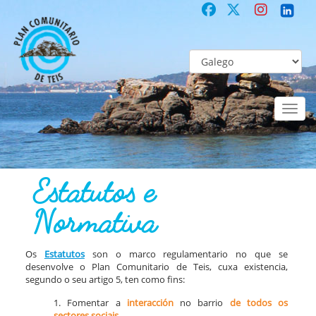
Toggl
naviga
COMUNITARIO
Co-laboración participativa
Estatutos e Normativa
Estatutos e
Normativa
Os
Estatutos
son o marco regulamentario no que se
desenvolve o Plan Comunitario de Teis, cuxa existencia,
segundo o seu artigo 5, ten como fins:
1. Fomentar a
interacción
no barrio
de todos os
sectores sociais.