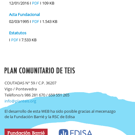
12/01/2016 I
PDF
I
109 KB
Acta Fundacional
02/03/1995 I
PDF
I
1.543 KB
Estatutos
I
PDF
I
7.533 KB
COUTADAS Nº 59 / C.P. 36207
Vigo / Pontevedra
Teléfono/s 986 281 670 / 659 551 265
info@planteis.org
El desarrollo de esta WEB ha sido posible gracias al mecenazgo
de la Fundación Barrié y la RSC de Edisa