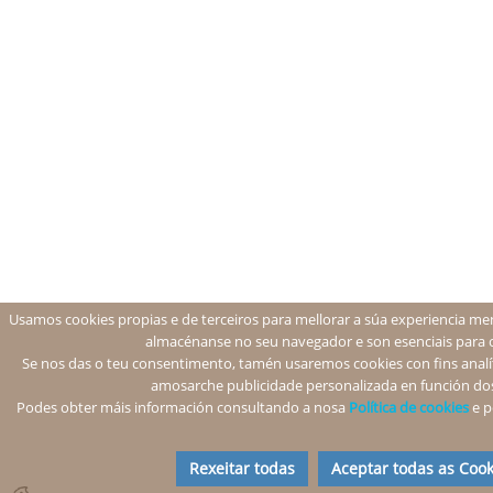
Usamos cookies propias e de terceiros para mellorar a súa experiencia men
almacénanse no seu navegador e son esenciais para 
Se nos das o teu consentimento, tamén usaremos cookies con fins analíti
amosarche publicidade personalizada en función dos
Podes obter máis información consultando a nosa
Política de cookies
e p
Rexeitar todas
Aceptar todas as Cook