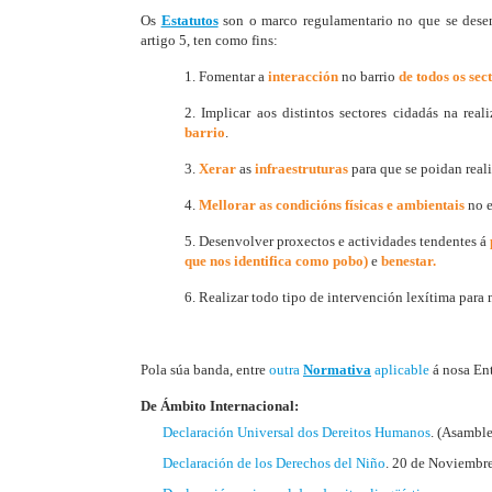
Os
Estatutos
son o marco regulamentario no que se desen
artigo 5, ten como fins:
1. Fomentar a
interacción
no barrio
de todos os sect
2. Implicar aos distintos sectores cidadás na rea
barrio
.
3.
Xerar
as
infraestruturas
para que se poidan reali
4.
Mellorar
as condicións
físicas e ambientais
no 
5. Desenvolver proxectos e actividades tendentes á
que nos identifica como pobo)
e
benestar.
6. Realizar todo tipo de intervención lexítima para 
Pola súa banda, entre
outra
Normativa
aplicable
á nosa Ent
De Ámbito Internacional:
Declaración Universal dos Dereitos Humanos
. (Asambl
Declaración de los Derechos del Niño
. 20 de Noviembr