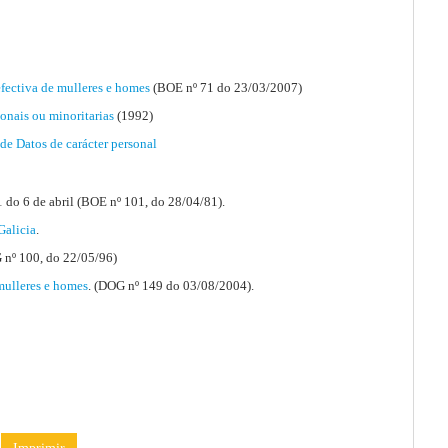
fectiva de mulleres e homes
(BOE nº 71 do 23/03/2007)
onais ou minoritarias
(1992)
de Datos de carácter personal
 do 6 de abril (BOE nº 101, do 28/04/81).
Galicia
.
 nº 100, do 22/05/96)
mulleres e homes
. (DOG nº 149 do 03/08/2004).
.