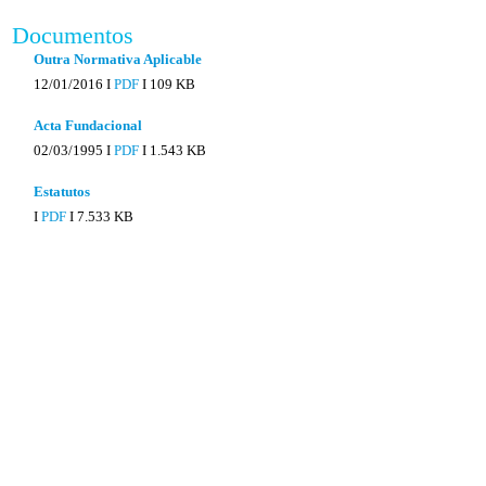
Documentos
Outra Normativa Aplicable
12/01/2016 I
PDF
I
109 KB
Acta Fundacional
02/03/1995 I
PDF
I
1.543 KB
Estatutos
I
PDF
I
7.533 KB