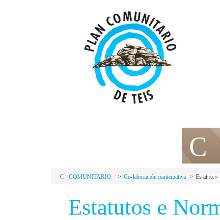
P
C
PLAN
COM
C
COMUNITARIO
Co-laboración participativa
Estatutos
Estatutos e Nor