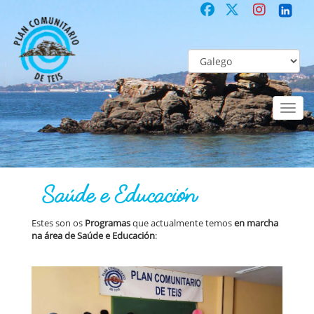
Toggl
naviga
PLAN
Programas | Proxectos | Servizos Actuais >
Saúde e Educación
Saúde e Educación
Estes son os
Programas
que actualmente temos
en marcha
na área de Saúde e Educación
: