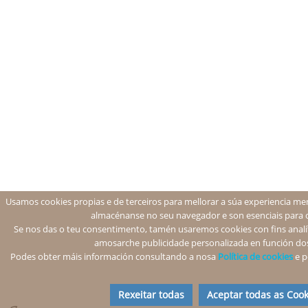
Usamos cookies propias e de terceiros para mellorar a súa experiencia men
almacénanse no seu navegador e son esenciais para 
Se nos das o teu consentimento, tamén usaremos cookies con fins analíti
amosarche publicidade personalizada en función dos
Podes obter máis información consultando a nosa
Política de cookies
e p
Rexeitar todas
Aceptar todas as Cook