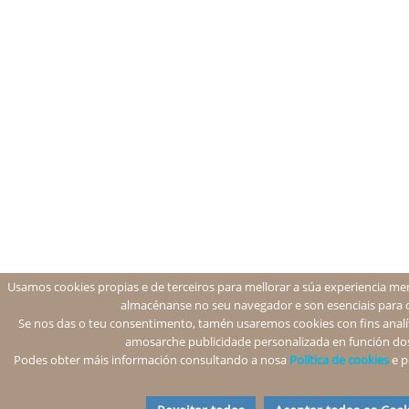
Usamos cookies propias e de terceiros para mellorar a súa experiencia men
almacénanse no seu navegador e son esenciais para 
Se nos das o teu consentimento, tamén usaremos cookies con fins analíti
amosarche publicidade personalizada en función dos
Podes obter máis información consultando a nosa
Política de cookies
e p