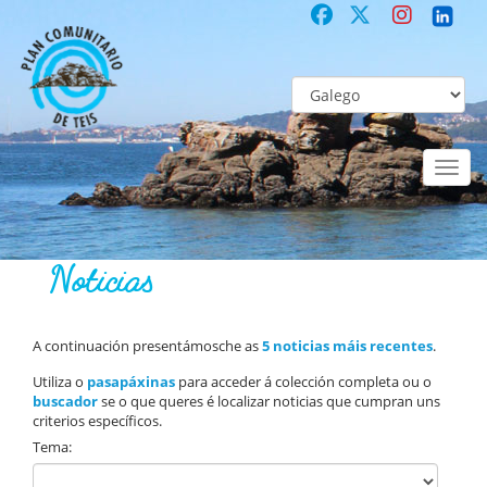
Toggl
naviga
DE TEIS
Teis informa
Noticias
Noticias
A continuación presentámosche as
5 noticias máis recentes
.
Utiliza o
pasapáxinas
para acceder á colección completa ou o
buscador
se o que queres é localizar noticias que cumpran uns
criterios específicos.
Tema: