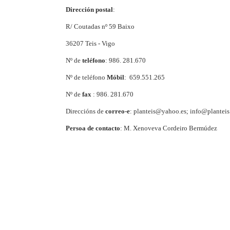
Dirección postal
:
R/ Coutadas nº 59 Baixo
36207 Teis - Vigo
Nº de
teléfono
: 986. 281.670
Nº de teléfono
Móbil
: 659.551.265
Nº de
fax
: 986. 281.670
Direccións de
correo-e
: planteis@yahoo.es; info@planteis
Persoa de contacto
: M. Xenoveva Cordeiro Bermúdez