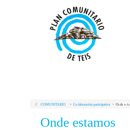
P
C
PLAN
COM
C
COMUNITARIO
Co-laboración participativa
Onde est
Onde estamos