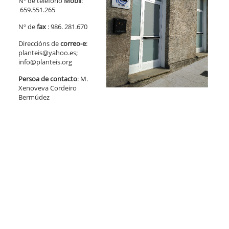
Nº de teléfono
Móbil
:
659.551.265
Nº de
fax
: 986. 281.670
Direccións de
correo-e
:
planteis@yahoo.es;
info@planteis.org
Persoa de contacto
: M.
Xenoveva Cordeiro
Bermúdez