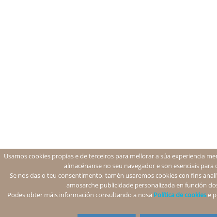
Usamos cookies propias e de terceiros para mellorar a súa experiencia men
almacénanse no seu navegador e son esenciais para 
Se nos das o teu consentimento, tamén usaremos cookies con fins analíti
amosarche publicidade personalizada en función dos
Podes obter máis información consultando a nosa
Política de cookies
e p