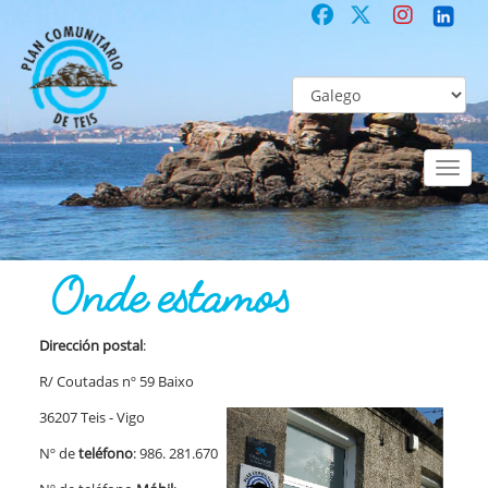
Toggl
naviga
COMUNITARIO
Co-laboración participativa
Onde estamos
Onde estamos
Dirección postal
:
R/ Coutadas nº 59 Baixo
36207 Teis - Vigo
Nº de
teléfono
: 986. 281.670