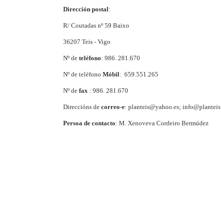
Dirección postal
:
R/ Coutadas nº 59 Baixo
36207 Teis - Vigo
Nº de
teléfono
: 986. 281.670
Nº de teléfono
Móbil
: 659.551.265
Nº de
fax
: 986. 281.670
Direccións de
correo-e
: planteis@yahoo.es; info@planteis
Persoa de contacto
: M. Xenoveva Cordeiro Bermúdez