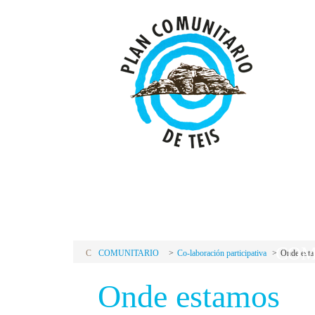
P
C
PLAN
COM
C
COMUNITARIO
Co-laboración participativa
Onde est
Onde estamos