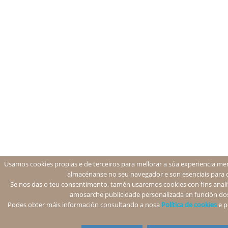
Usamos cookies propias e de terceiros para mellorar a súa experiencia men
almacénanse no seu navegador e son esenciais para 
Se nos das o teu consentimento, tamén usaremos cookies con fins analíti
amosarche publicidade personalizada en función dos
Podes obter máis información consultando a nosa
Política de cookies
e p