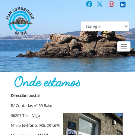
Toggl
naviga
COMUNITARIO
Co-laboración participativa
Onde estamos
Onde estamos
Dirección postal
:
R/ Coutadas nº 59 Baixo
36207 Teis - Vigo
Nº de
teléfono
: 986. 281.670