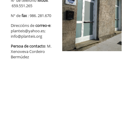
Nº de teléfono
Móbil
:
659.551.265
Nº de
fax
: 986. 281.670
Direccións de
correo-e
:
planteis@yahoo.es;
info@planteis.org
Persoa de contacto
: M.
Xenoveva Cordeiro
Bermúdez