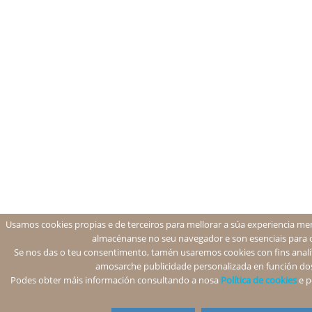
Usamos cookies propias e de terceiros para mellorar a súa experiencia men
almacénanse no seu navegador e son esenciais para 
Se nos das o teu consentimento, tamén usaremos cookies con fins analíti
amosarche publicidade personalizada en función dos
Podes obter máis información consultando a nosa
Política de cookies
e p