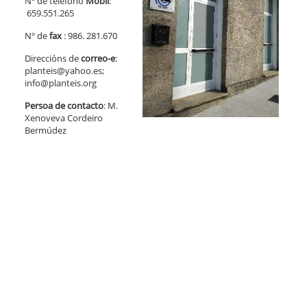
Nº de teléfono
Móbil
:
659.551.265
Nº de
fax
: 986. 281.670
Direccións de
correo-e
:
planteis@yahoo.es;
info@planteis.org
Persoa de contacto
: M.
Xenoveva Cordeiro
Bermúdez