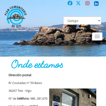
Toggl
naviga
COMUNITARIO
Co-laboración participativa
Onde estamos
Onde estamos
Dirección postal
:
R/ Coutadas nº 59 Baixo
36207 Teis - Vigo
Nº de
teléfono
: 986. 281.670