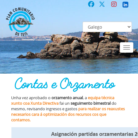
Toggl
naviga
COMUNITARIO
Co-laboración participativa
Contas e Orzamento
Contas e Orzamento
Unha vez aprobado o
orzamento anual
, a
equipa técnica
xunto coa Xunta Directiva
fai un
seguimento bimestral
do
mesmo, revisando ingresos e gastos
para realizar os reaxustes
necesarios cara á optimización dos recursos cos que
contamos.