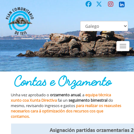
Toggl
naviga
COMUNITARIO
Co-laboración participativa
Contas e Orzamento
Contas e Orzamento
Unha vez aprobado o
orzamento anual
, a
equipa técnica
xunto coa Xunta Directiva
fai un
seguimento bimestral
do
mesmo, revisando ingresos e gastos
para realizar os reaxustes
necesarios cara á optimización dos recursos cos que
contamos.