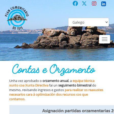
Toggl
naviga
COMUNITARIO
Co-laboración participativa
Contas e Orzamento
Contas e Orzamento
Unha vez aprobado o
orzamento anual
, a
equipa técnica
xunto coa Xunta Directiva
fai un
seguimento bimestral
do
mesmo, revisando ingresos e gastos
para realizar os reaxustes
necesarios cara á optimización dos recursos cos que
contamos.