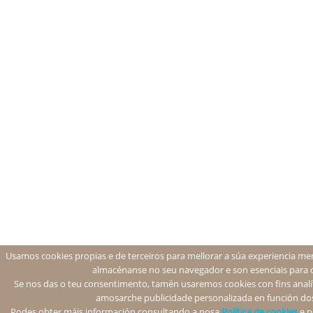
Usamos cookies propias e de terceiros para mellorar a súa experiencia men
almacénanse no seu navegador e son esenciais para 
Se nos das o teu consentimento, tamén usaremos cookies con fins analíti
amosarche publicidade personalizada en función dos
Podes obter máis información consultando a nosa
Política de cookies
e p