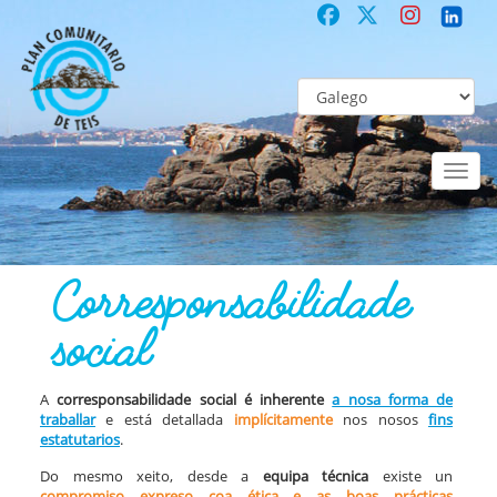
Toggl
naviga
COMUNITARIO
Co-laboración participativa
Corresponsabilidade soc
Corresponsabilidade
social
A
corresponsabilidade social é inherente
a nosa forma de
traballar
e está detallada
implícitamente
nos nosos
fins
estatutarios
.
Do mesmo xeito, desde a
equipa técnica
existe un
compromiso expreso coa ética e as boas prácticas