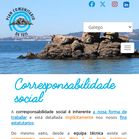
Toggl
naviga
COMUNITARIO
Co-laboración participativa
Corresponsabilidade soc
Corresponsabilidade
social
A
corresponsabilidade social é inherente
a nosa forma de
traballar
e está detallada
implícitamente
nos nosos
fins
estatutarios
.
Do mesmo xeito, desde a
equipa técnica
existe un
compromiso expreso coa ética e as boas prácticas