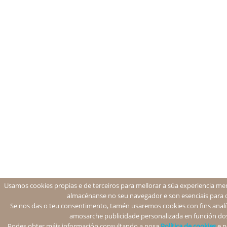
Usamos cookies propias e de terceiros para mellorar a súa experiencia men
almacénanse no seu navegador e son esenciais para 
Se nos das o teu consentimento, tamén usaremos cookies con fins analíti
amosarche publicidade personalizada en función dos
Podes obter máis información consultando a nosa
Política de cookies
e p