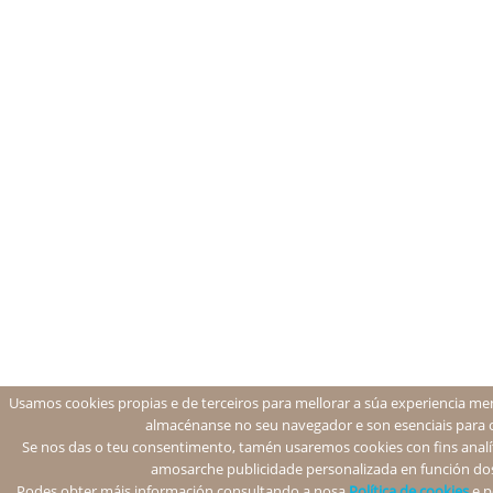
Usamos cookies propias e de terceiros para mellorar a súa experiencia men
almacénanse no seu navegador e son esenciais para 
Se nos das o teu consentimento, tamén usaremos cookies con fins analíti
amosarche publicidade personalizada en función dos
Podes obter máis información consultando a nosa
Política de cookies
e p