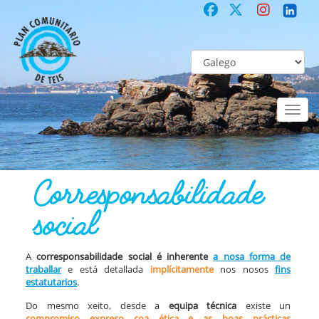
Toggl
naviga
COMUNITARIO
Co-laboración participativa
Corresponsabilidade soc
Corresponsabilidade
social
A
corresponsabilidade social é inherente
a nosa forma de
traballar
e está detallada
implícitamente
nos nosos
fins
estatutarios
.
Do mesmo xeito, desde a
equipa técnica
existe un
compromiso expreso coa ética e as boas prácticas