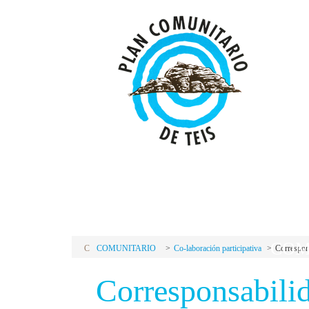
P
C
PLAN
COM
C
COMUNITARIO
Co-laboración participativa
Correspons
Corresponsabilid