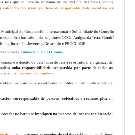
ais
nos que se traballa activamente na mellora das bases sociais,
as
entidades que teñan políticas de responsabilidade social no seu
 Municipal de Cooperación Internacional e Solidaridade do Concello
llo específico formado polas seguintes ONGs: Amigos da Terra, Comité
ulturas, Intermón, Jóvenes y Desarrollo e PROCLADE.
nas persoas,
Fundación Social Emaús
.
 común e o dereito da veciñanza de Teis a se estruturar e organizar de
implica
unha responsabilidade compartida por parte de todas as
e se atopan
na nosa comunidade.
te obter uns resultados socialmente rendibles contribuíndo á mellora
icación corresponsable de persoas, colectivos e recursos
pica en
ubicadas no barrio
se impliquen no proceso de
incorporación social
orais
cos que asinamos
convenios de colaboración
nos tres últimos