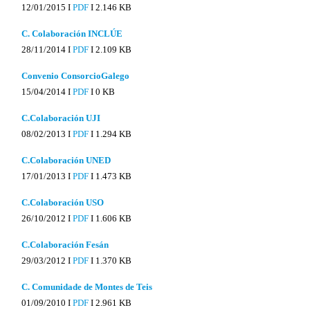
12/01/2015 I
PDF
I
2.146 KB
C. Colaboración INCLÚE
28/11/2014 I
PDF
I
2.109 KB
Convenio ConsorcioGalego
15/04/2014 I
PDF
I
0 KB
C.Colaboración UJI
08/02/2013 I
PDF
I
1.294 KB
C.Colaboración UNED
17/01/2013 I
PDF
I
1.473 KB
C.Colaboración USO
26/10/2012 I
PDF
I
1.606 KB
C.Colaboración Fesán
29/03/2012 I
PDF
I
1.370 KB
C. Comunidade de Montes de Teis
01/09/2010 I
PDF
I
2.961 KB