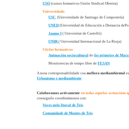
USO
(cursos formativos Unión Sindical Obreira)
Universidade
:
USC
. (Universidade de Santiago de Compostela)
UNED
(Universidad de Educación a Distancia dePo
Jaume I
( Universitat de Castelló)
UNIR
( Universidad Internacional de La Rioja)
Ciiclos formativos
:
Animación sociocultural
do
Ies primeiro de Marz
Monitores/as de tempo libre de
FESAN
A nosa corresponsabilidade coa
mellora mediambiental
es
Urbanísmo e mediambiente
:
Colaboramos activamente
en todas aquelas actuacións 
conseguilo coordinámonos con:
Voces polo litoral de Teis
Comunidade de Montes de Teis