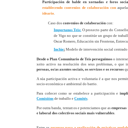
Participación de balde
en xornadas e foros soci
establecendo convenios de colaboración
con
aquel
ideario
.
Caso dos
convenios de colaboración
con:​
​Importanos Teis:
O proxecto parte do Consello
de Vigo no que se constitúe un grupo de traba
Oscar Romero, Educación sin Fronteras, Entrec
Inclúe
:
Modelo de intervención social centrado 
Desde o Plan Comunitario de Teis perseguimos
o interese
xeito activo na resolución dos seus problemas, o que 
persoas, os/as axentes sociais, os servizos e os recursos
qu
A súa participación activa e voluntaria é a que nos permi
socio-económica e ambiental do barrio.
Para coñecer como se estabelece a participación e
impl
Comisións
de traballo e
Comités
.
Por outra banda, tentamos e potenciamos que as
empresas
e laboral dos colectivos sociais mais vulnerables
.
Entre os
recursos para a realización de prácticas prelab