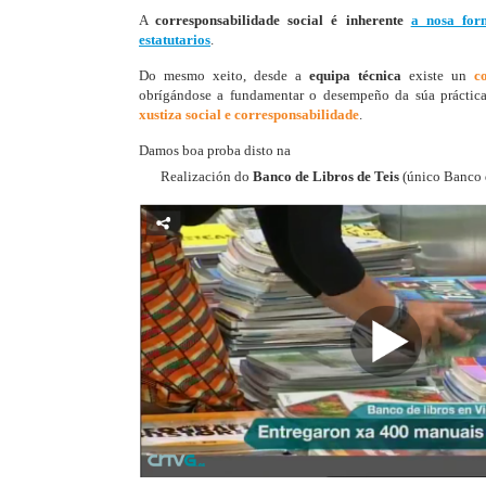
A
corresponsabilidade social é inherente
a nosa for
estatutarios
.
Do mesmo xeito, desde a
equipa técnica
existe un
c
obrígándose a fundamentar o desempeño da súa práctic
xustiza social e corresponsabilidade
.
Damos boa proba disto na
Realización do
Banco de Libros de Teis
(único Banco d