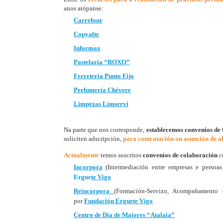
anos atópanse:
Carrefour
Copyalte
Informax
Pastelaría “ROXO”
Ferreteria Punto Fijo
Perfumería Chévere
Limpezas Limservi
Na parte que nos corresponde,
establecemos convenios de 
soliciten adscripción,
para contratación ou asunción de a
Actualmente
temos suscritos
convenios de colaboración
c
Incorpora
(Intermediación entre empresas e persoas
Ergue
te
Vigo
Reincorpora
(Formación-Servizo, Acompañamento e
por
Fundación Erguete
Vigo
Centro de Día de Maiores “Atalaia”