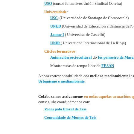
USO
(cursos formativos Unión Sindical Obreira)
Universidade
:
USC
. (Universidade de Santiago de Compostela)
UNED
(Universidad de Educación a Distancia dePo
Jaume I
( Universitat de Castelló)
UNIR
( Universidad Internacional de La Rioja)
Ciiclos formativos
:
Animación sociocultural
do
Ies primeiro de Marz
Monitores/as de tempo libre de
FESAN
A nosa corresponsabilidade coa
mellora mediambiental
es
Urbanísmo e mediambiente
:
Colaboramos activamente
en todas aquelas actuacións 
conseguilo coordinámonos con:
Voces polo litoral de Teis
Comunidade de Montes de Teis