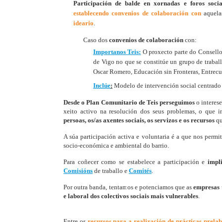
Participación de balde
en xornadas e foros soci
establecendo convenios de colaboración
con
aquel
ideario
.
Caso dos
convenios de colaboración
con:​
​Importanos Teis:
O proxecto parte do Consello
de Vigo no que se constitúe un grupo de traba
Oscar Romero, Educación sin Fronteras, Entrec
Inclúe
:
Modelo de intervención social centrado 
Desde o Plan Comunitario de Teis perseguimos
o interese
xeito activo na resolución dos seus problemas, o que 
persoas, os/as axentes sociais, os servizos e os recursos
qu
A súa participación activa e voluntaria é a que nos permi
socio-económica e ambiental do barrio.
Para coñecer como se estabelece a participación e
impl
Comisións
de traballo e
Comités
.
Por outra banda, tentamos e potenciamos que as
empresas
e laboral dos colectivos sociais mais vulnerables
.
Entre os
recursos para a realización de prácticas prelab