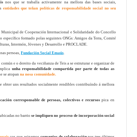
ais
nos que se traballa activamente na mellora das bases sociais,
as
entidades que teñan políticas de responsabilidade social no seu
 Municipal de Cooperación Internacional e Solidaridade do Concello
llo específico formado polas seguintes ONGs: Amigos da Terra, Comité
ulturas, Intermón, Jóvenes y Desarrollo e PROCLADE.
nas persoas,
Fundación Social Emaús
.
 común e o dereito da veciñanza de Teis a se estruturar e organizar de
implica
unha responsabilidade compartida por parte de todas as
e se atopan
na nosa comunidade.
te obter uns resultados socialmente rendibles contribuíndo á mellora
icación corresponsable de persoas, colectivos e recursos
pica en
ubicadas no barrio
se impliquen no proceso de
incorporación social
orais
cos que asinamos
convenios de colaboración
nos tres últimos