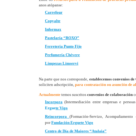
anos atópanse:
Carrefour
Copyalte
Informax
Pastelaría “ROXO”
Ferreteria Punto Fijo
Perfumería Chévere
Limpezas Limservi
Na parte que nos corresponde,
establecemos convenios de 
soliciten adscripción,
para contratación ou asunción de a
Actualmente
temos suscritos
convenios de colaboración
c
Incorpora
(Intermediación entre empresas e persoas
Ergue
te
Vigo
Reincorpora
(Formación-Servizo, Acompañamento e
por
Fundación Erguete
Vigo
Centro de Día de Maiores “Atalaia”