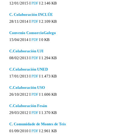
12/01/2015 I
PDF
I
2.146 KB
C. Colaboración INCLÚE
28/11/2014 I
PDF
I
2.109 KB
Convenio ConsorcioGalego
15/04/2014 I
PDF
I
0 KB
C.Colaboración UJI
08/02/2013 I
PDF
I
1.294 KB
C.Colaboración UNED
17/01/2013 I
PDF
I
1.473 KB
C.Colaboración USO
26/10/2012 I
PDF
I
1.606 KB
C.Colaboración Fesán
29/03/2012 I
PDF
I
1.370 KB
C. Comunidade de Montes de Teis
01/09/2010 I
PDF
I
2.961 KB