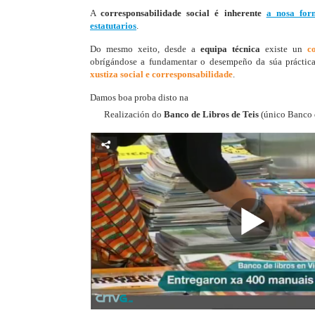
A
corresponsabilidade social é inherente
a nosa for
estatutarios
.
Do mesmo xeito, desde a
equipa técnica
existe un
c
obrígándose a fundamentar o desempeño da súa práctic
xustiza social e corresponsabilidade
.
Damos boa proba disto na
Realización do
Banco de Libros de Teis
(único Banco d