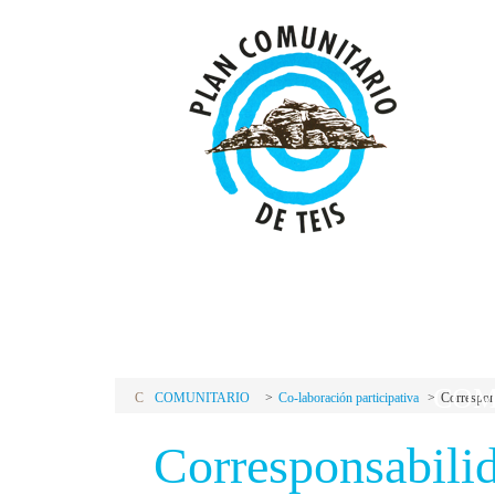
P
C
PLAN
COM
C
COMUNITARIO
Co-laboración participativa
Correspons
Corresponsabilid