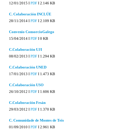
12/01/2015 I
PDF
I
2.146 KB
C. Colaboración INCLÚE
28/11/2014 I
PDF
I
2.109 KB
Convenio ConsorcioGalego
15/04/2014 I
PDF
I
0 KB
C.Colaboración UJI
08/02/2013 I
PDF
I
1.294 KB
C.Colaboración UNED
17/01/2013 I
PDF
I
1.473 KB
C.Colaboración USO
26/10/2012 I
PDF
I
1.606 KB
C.Colaboración Fesán
29/03/2012 I
PDF
I
1.370 KB
C. Comunidade de Montes de Teis
01/09/2010 I
PDF
I
2.961 KB