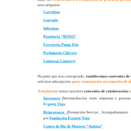
anos atópanse:
Carrefour
Copyalte
Informax
Pastelaría “ROXO”
Ferreteria Punto Fijo
Perfumería Chévere
Limpezas Limservi
Na parte que nos corresponde,
establecemos convenios de 
soliciten adscripción,
para contratación ou asunción de a
Actualmente
temos suscritos
convenios de colaboración
c
Incorpora
(Intermediación entre empresas e persoas
Ergue
te
Vigo
Reincorpora
(Formación-Servizo, Acompañamento e
por
Fundación Erguete
Vigo
Centro de Día de Maiores “Atalaia”