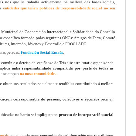
ais
nos que se traballa activamente na mellora das bases sociais,
as
entidades que teñan políticas de responsabilidade social no seu
 Municipal de Cooperación Internacional e Solidaridade do Concello
llo específico formado polas seguintes ONGs: Amigos da Terra, Comité
ulturas, Intermón, Jóvenes y Desarrollo e PROCLADE.
nas persoas,
Fundación Social Emaús
.
 común e o dereito da veciñanza de Teis a se estruturar e organizar de
implica
unha responsabilidade compartida por parte de todas as
e se atopan
na nosa comunidade.
te obter uns resultados socialmente rendibles contribuíndo á mellora
icación corresponsable de persoas, colectivos e recursos
pica en
ubicadas no barrio
se impliquen no proceso de
incorporación social
orais
cos que asinamos
convenios de colaboración
nos tres últimos