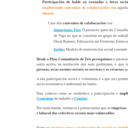
Participación de balde
en xornadas e foros soci
establecendo convenios de colaboración
con
aquel
ideario
.
Caso dos
convenios de colaboración
con:​
​Importanos Teis:
O proxecto parte do Consello
de Vigo no que se constitúe un grupo de traba
Oscar Romero, Educación sin Fronteras, Entrec
Inclúe
:
Modelo de intervención social centrado 
Desde o Plan Comunitario de Teis perseguimos
o interese
xeito activo na resolución dos seus problemas, o que 
persoas, os/as axentes sociais, os servizos e os recursos
qu
A súa participación activa e voluntaria é a que nos permi
socio-económica e ambiental do barrio.
Para coñecer como se estabelece a participación e
impl
Comisións
de traballo e
Comités
.
Por outra banda, tentamos e potenciamos que as
empresas
e laboral dos colectivos sociais mais vulnerables
.
Entre os
recursos para a realización de prácticas prelab