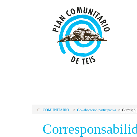
P
C
PLAN
COM
C
COMUNITARIO
Co-laboración participativa
Correspons
Corresponsabilid