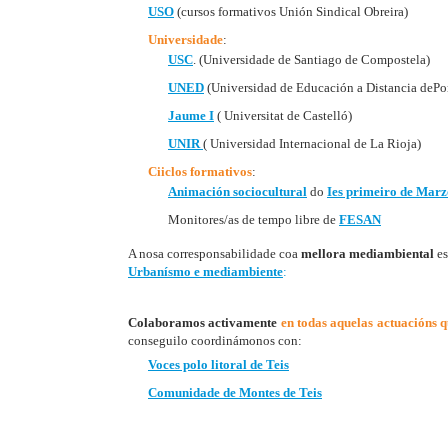
USO
(cursos formativos Unión Sindical Obreira)
Universidade
:
USC
. (Universidade de Santiago de Compostela)
UNED
(Universidad de Educación a Distancia dePo
Jaume I
( Universitat de Castelló)
UNIR
( Universidad Internacional de La Rioja)
Ciiclos formativos
:
Animación sociocultural
do
Ies primeiro de Marz
Monitores/as de tempo libre de
FESAN
A nosa corresponsabilidade coa
mellora mediambiental
es
Urbanísmo e mediambiente
:
Colaboramos activamente
en todas aquelas actuacións 
conseguilo coordinámonos con:
Voces polo litoral de Teis
Comunidade de Montes de Teis