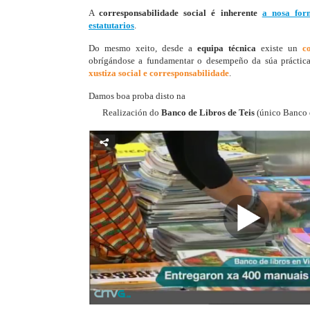
A
corresponsabilidade social é inherente
a nosa for
estatutarios
.
Do mesmo xeito, desde a
equipa técnica
existe un
c
obrígándose a fundamentar o desempeño da súa práctic
xustiza social e corresponsabilidade
.
Damos boa proba disto na
Realización do
Banco de Libros de Teis
(único Banco d