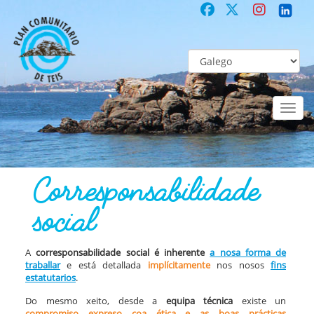
Toggl
naviga
COMUNITARIO
Co-laboración participativa
Corresponsabilidade soc
Corresponsabilidade
social
A
corresponsabilidade social é inherente
a nosa forma de
traballar
e está detallada
implícitamente
nos nosos
fins
estatutarios
.
Do mesmo xeito, desde a
equipa técnica
existe un
compromiso expreso coa ética e as boas prácticas