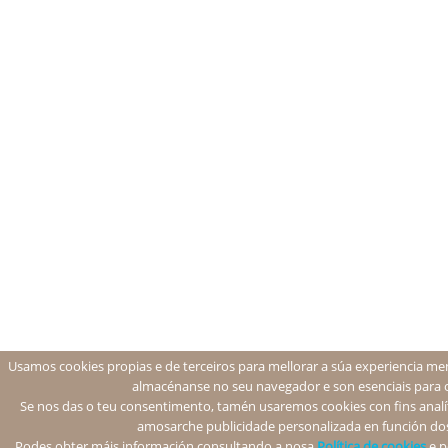
Usamos cookies propias e de terceiros para mellorar a súa experiencia men
almacénanse no seu navegador e son esenciais para 
Se nos das o teu consentimento, tamén usaremos cookies con fins analíti
amosarche publicidade personalizada en función dos
Podes obter máis información consultando a nosa
Política de cookies
e p