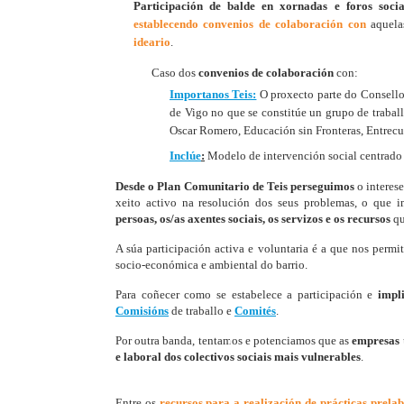
Participación de balde
en xornadas e foros soci
establecendo convenios de colaboración
con
aquel
ideario
.
Caso dos
convenios de colaboración
con:​
​Importanos Teis:
O proxecto parte do Consello
de Vigo no que se constitúe un grupo de traba
Oscar Romero, Educación sin Fronteras, Entrec
Inclúe
:
Modelo de intervención social centrado 
Desde o Plan Comunitario de Teis perseguimos
o interese
xeito activo na resolución dos seus problemas, o que 
persoas, os/as axentes sociais, os servizos e os recursos
qu
A súa participación activa e voluntaria é a que nos permi
socio-económica e ambiental do barrio.
Para coñecer como se estabelece a participación e
impl
Comisións
de traballo e
Comités
.
Por outra banda, tentamos e potenciamos que as
empresas
e laboral dos colectivos sociais mais vulnerables
.
Entre os
recursos para a realización de prácticas prelab