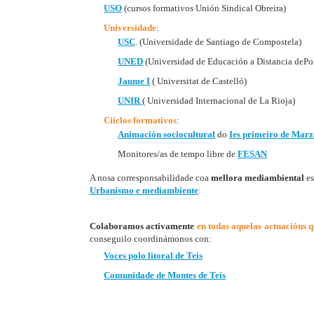
USO
(cursos formativos Unión Sindical Obreira)
Universidade
:
USC
. (Universidade de Santiago de Compostela)
UNED
(Universidad de Educación a Distancia dePo
Jaume I
( Universitat de Castelló)
UNIR
( Universidad Internacional de La Rioja)
Ciiclos formativos
:
Animación sociocultural
do
Ies primeiro de Marz
Monitores/as de tempo libre de
FESAN
A nosa corresponsabilidade coa
mellora mediambiental
es
Urbanísmo e mediambiente
:
Colaboramos activamente
en todas aquelas actuacións 
conseguilo coordinámonos con:
Voces polo litoral de Teis
Comunidade de Montes de Teis