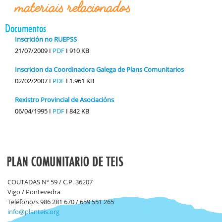
materiais relacionados
Documentos
Inscrición no RUEPSS
21/07/2009 I
PDF
I
910 KB
Inscricion da Coordinadora Galega de Plans Comunitarios
02/02/2007 I
PDF
I
1.961 KB
Rexistro Provincial de Asociacións
06/04/1995 I
PDF
I
842 KB
COUTADAS Nº 59 / C.P. 36207
Vigo / Pontevedra
Teléfono/s 986 281 670 / 659 551 265
info@planteis.org