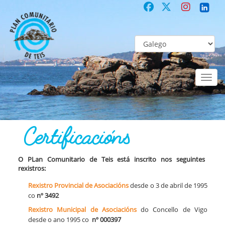
Toggl
naviga
COMUNITARIO
Co-laboración participativa
Certificacións
Certificacións
O
PLan Comunitario de Teis está inscrito nos seguintes
rexistros:
Rexistro Provincial de Asociacións
desde o 3 de abril de 1995
co
nº 3492
Rexistro Municipal de Asociacións
do Concello de Vigo
desde o ano 1995 co
nº 000397