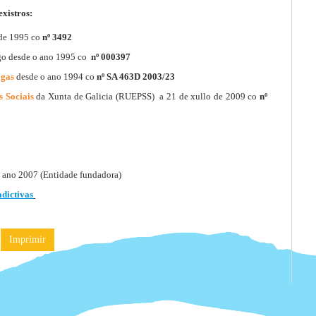
existros:
 de 1995 co
nº 3492
go desde o ano 1995 co
nº 000397
ogas
desde o ano 1994 co
nº SA 463D 2003/23
s Sociais
da Xunta de Galicia (RUEPSS) a 21 de xullo de 2009 co
nº
 ano 2007 (Entidade fundadora)
dictivas
Imprimir