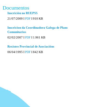
Documentos
Inscrición no RUEPSS
21/07/2009 I
PDF
I
910 KB
Inscricion da Coordinadora Galega de Plans
Comunitarios
02/02/2007 I
PDF
I
1.961 KB
Rexistro Provincial de Asociacións
06/04/1995 I
PDF
I
842 KB