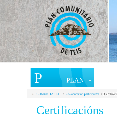
P
C
PLAN
COM
C
COMUNITARIO
Co-laboración participativa
Certificac
Certificacións