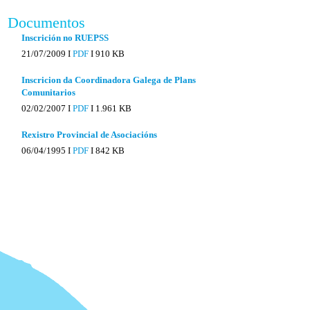
Documentos
Inscrición no RUEPSS
21/07/2009 I
PDF
I
910 KB
Inscricion da Coordinadora Galega de Plans
Comunitarios
02/02/2007 I
PDF
I
1.961 KB
Rexistro Provincial de Asociacións
06/04/1995 I
PDF
I
842 KB