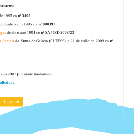
existros:
 de 1995 co
nº 3492
go desde o ano 1995 co
nº 000397
ogas
desde o ano 1994 co
nº SA 463D 2003/23
s Sociais
da Xunta de Galicia (RUEPSS) a 21 de xullo de 2009 co
nº
 ano 2007 (Entidade fundadora)
dictivas
Imprimir