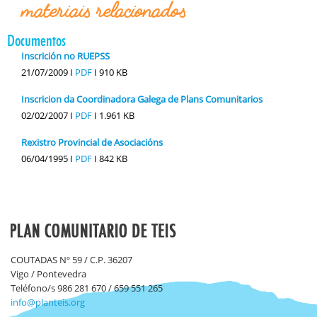
materiais relacionados
Documentos
Inscrición no RUEPSS
21/07/2009 I
PDF
I
910 KB
Inscricion da Coordinadora Galega de Plans Comunitarios
02/02/2007 I
PDF
I
1.961 KB
Rexistro Provincial de Asociacións
06/04/1995 I
PDF
I
842 KB
COUTADAS Nº 59 / C.P. 36207
Vigo / Pontevedra
Teléfono/s 986 281 670 / 659 551 265
info@planteis.org