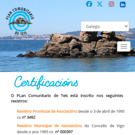
Toggl
naviga
COMUNITARIO
Co-laboración participativa
Certificacións
Certificacións
O
PLan Comunitario de Teis está inscrito nos seguintes
rexistros:
Rexistro Provincial de Asociacións
desde o 3 de abril de 1995
co
nº 3492
Rexistro Municipal de Asociacións
do Concello de Vigo
desde o ano 1995 co
nº 000397