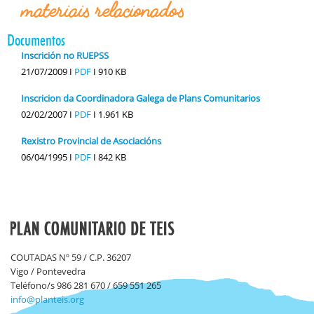
materiais relacionados
Documentos
Inscrición no RUEPSS
21/07/2009 I
PDF
I
910 KB
Inscricion da Coordinadora Galega de Plans Comunitarios
02/02/2007 I
PDF
I
1.961 KB
Rexistro Provincial de Asociacións
06/04/1995 I
PDF
I
842 KB
COUTADAS Nº 59 / C.P. 36207
Vigo / Pontevedra
Teléfono/s 986 281 670 / 659 551 265
info@planteis.org