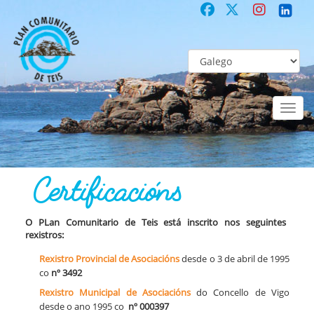
Toggl
naviga
COMUNITARIO
Co-laboración participativa
Certificacións
Certificacións
O
PLan Comunitario de Teis está inscrito nos seguintes
rexistros:
Rexistro Provincial de Asociacións
desde o 3 de abril de 1995
co
nº 3492
Rexistro Municipal de Asociacións
do Concello de Vigo
desde o ano 1995 co
nº 000397