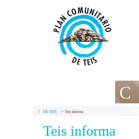
P
C
PLAN
COM
T
DE TEIS
Teis informa
Teis informa