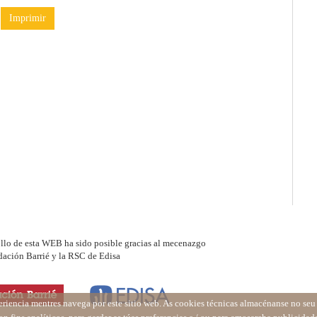
Imprimir
ollo de esta WEB ha sido posible gracias al mecenazgo
dación Barrié y la RSC de Edisa
eriencia mentres navega por este sitio web. As cookies técnicas almacénanse no se