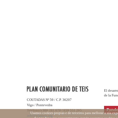
El desarr
de la Fun
COUTADAS Nº 59 / C.P. 36207
Vigo / Pontevedra
Teléfono/s 986 281 670 / 659 551 265
Usamos cookies propias e de terceiros para mellorar a súa exp
info@planteis.org