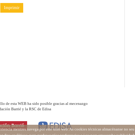
Imprimir
ollo de esta WEB ha sido posible gracias al mecenazgo
dación Barrié y la RSC de Edisa
eriencia mentres navega por este sitio web. As cookies técnicas almacénanse no se