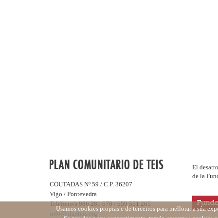
El desarr
de la Fun
COUTADAS Nº 59 / C.P. 36207
Vigo / Pontevedra
Teléfono/s 986 281 670 / 659 551 265
Usamos cookies propias e de terceiros para mellorar a súa exp
info@planteis.org