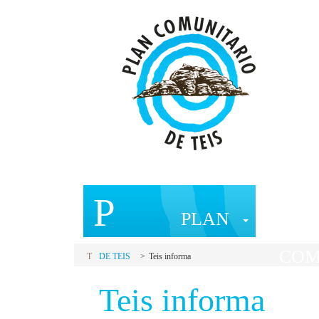
P
C
PLAN
COM
T
DE TEIS
Teis informa
Teis informa