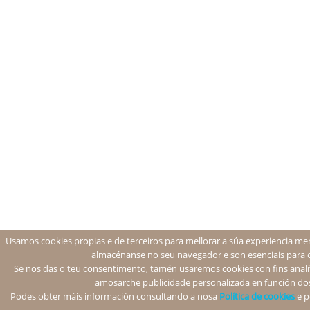
Usamos cookies propias e de terceiros para mellorar a súa experiencia men
almacénanse no seu navegador e son esenciais para 
Se nos das o teu consentimento, tamén usaremos cookies con fins analíti
amosarche publicidade personalizada en función dos
Podes obter máis información consultando a nosa
Política de cookies
e p