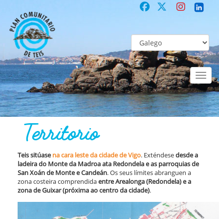
Toggl
naviga
DE TEIS
Territorio
Territorio
Teis sitúase
na cara leste da cidade de Vigo
. Exténdese
desde a
ladeira do Monte da Madroa ata Redondela e as parroquias de
San Xoán de Monte e Candeán
. Os seus límites abranguen a
zona costeira comprendida
entre Arealonga (Redondela) e a
zona de Guixar (próxima ao centro da cidade)
.