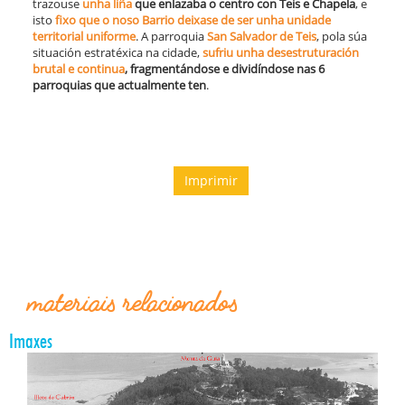
trazouse
unha liña
que enlazaba o centro con Teis e Chapela
, e
isto
fixo que o noso Barrio deixase de ser unha unidade
territorial uniforme
. A parroquia
San Salvador de Teis
, pola súa
situación estratéxica na cidade,
sufriu unha desestruturación
brutal e continua
, fragmentándose e dividíndose nas 6
parroquias que actualmente ten
.
Imprimir
materiais relacionados
Imaxes