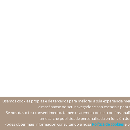
Usamos cookies propias e de terceiros para mellorar a súa experiencia men
almacénanse no seu navegador e son esenciais para 
Se nos das o teu consentimento, tamén usaremos cookies con fins analíti
amosarche publicidade personalizada en función dos
Podes obter máis información consultando a nosa
Política de cookies
e p