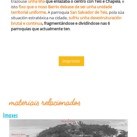
trazouse
unha liña
que enlazaba o centro con Teis e Chapela
, e
isto
fixo que o noso Barrio deixase de ser unha unidade
territorial uniforme
. A parroquia
San Salvador de Teis
, pola súa
situación estratéxica na cidade,
sufriu unha desestruturación
brutal e continua
, fragmentándose e dividíndose nas 6
parroquias que actualmente ten
.
Imprimir
materiais relacionados
Imaxes