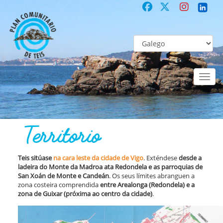
Toggl
naviga
DE TEIS
Territorio
Territorio
Teis sitúase
na cara leste da cidade de Vigo
. Exténdese
desde a
ladeira do Monte da Madroa ata Redondela e as parroquias de
San Xoán de Monte e Candeán
. Os seus límites abranguen a
zona costeira comprendida
entre Arealonga (Redondela) e a
zona de Guixar (próxima ao centro da cidade)
.