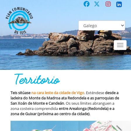
Toggl
naviga
DE TEIS
Territorio
Territorio
Teis sitúase
na cara leste da cidade de Vigo
. Exténdese
desde a
ladeira do Monte da Madroa ata Redondela e as parroquias de
San Xoán de Monte e Candeán
. Os seus límites abranguen a
zona costeira comprendida
entre Arealonga (Redondela) e a
zona de Guixar (próxima ao centro da cidade)
.