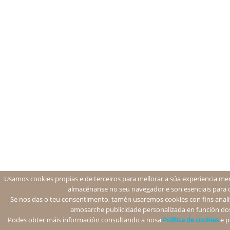
Usamos cookies propias e de terceiros para mellorar a súa experiencia men
almacénanse no seu navegador e son esenciais para 
Se nos das o teu consentimento, tamén usaremos cookies con fins analíti
amosarche publicidade personalizada en función dos
Podes obter máis información consultando a nosa
Política de cookies
e p