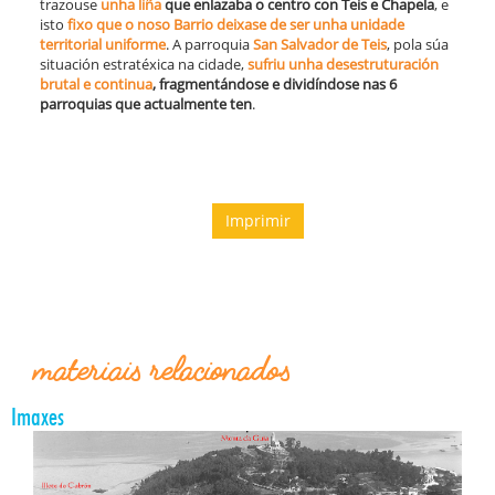
trazouse
unha liña
que enlazaba o centro con Teis e Chapela
, e
isto
fixo que o noso Barrio deixase de ser unha unidade
territorial uniforme
. A parroquia
San Salvador de Teis
, pola súa
situación estratéxica na cidade,
sufriu unha desestruturación
brutal e continua
, fragmentándose e dividíndose nas 6
parroquias que actualmente ten
.
Imprimir
materiais relacionados
Imaxes