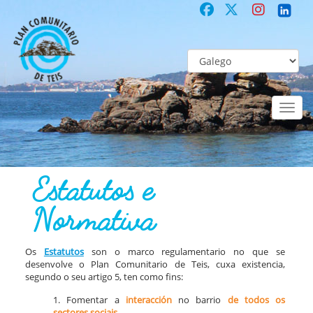
Toggl
naviga
COMUNITARIO
Co-laboración participativa
Estatutos e Normativa
Estatutos e
Normativa
Os
Estatutos
son o marco regulamentario no que se
desenvolve o Plan Comunitario de Teis, cuxa existencia,
segundo o seu artigo 5, ten como fins:
1. Fomentar a
interacción
no barrio
de todos os
sectores sociais.