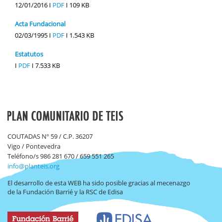
12/01/2016 I
PDF
I
109 KB
Acta Fundacional
02/03/1995 I
PDF
I
1.543 KB
Estatutos
I
PDF
I
7.533 KB
COUTADAS Nº 59 / C.P. 36207
Vigo / Pontevedra
Teléfono/s 986 281 670 / 659 551 265
info@planteis.org
El desarrollo de esta WEB ha sido posible gracias al mecenazgo
de la Fundación Barrié y la RSC de Edisa