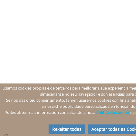
Usamos cookies propias e de terceiros para mellorar a súa experiencia men
almacénanse no seu navegador e son esenciais para 
Se nos das o teu consentimento, tamén usaremos cookies con fins analíti
amosarche publicidade personalizada en función dos
Podes obter máis información consultando a nosa
Política de cookies
e p
Rexeitar todas
Aceptar todas as Cook