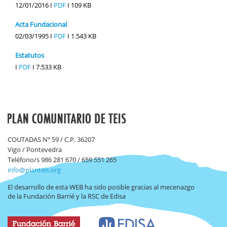
12/01/2016 I
PDF
I
109 KB
Acta Fundacional
02/03/1995 I
PDF
I
1.543 KB
Estatutos
I
PDF
I
7.533 KB
COUTADAS Nº 59 / C.P. 36207
Vigo / Pontevedra
Teléfono/s 986 281 670 / 659 551 265
info@planteis.org
El desarrollo de esta WEB ha sido posible gracias al mecenazgo
de la Fundación Barrié y la RSC de Edisa