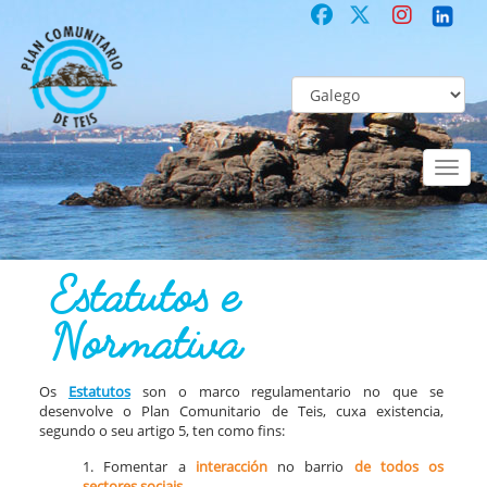
Toggl
naviga
COMUNITARIO
Co-laboración participativa
Estatutos e Normativa
Estatutos e
Normativa
Os
Estatutos
son o marco regulamentario no que se
desenvolve o Plan Comunitario de Teis, cuxa existencia,
segundo o seu artigo 5, ten como fins:
1. Fomentar a
interacción
no barrio
de todos os
sectores sociais.