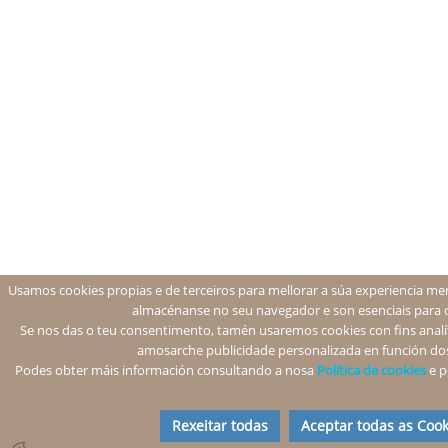
Usamos cookies propias e de terceiros para mellorar a súa experiencia men
almacénanse no seu navegador e son esenciais para 
Se nos das o teu consentimento, tamén usaremos cookies con fins analíti
amosarche publicidade personalizada en función dos
Podes obter máis información consultando a nosa
Política de cookies
e p
Rexeitar todas
Aceptar todas as Cook