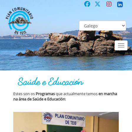
Toggl
naviga
PLAN
Programas | Proxectos | Servizos Actuais >
Saúde e Educación
Saúde e Educación
Estes son os
Programas
que actualmente temos
en marcha
na área de Saúde e Educación
: