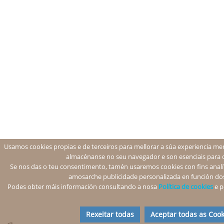
Usamos cookies propias e de terceiros para mellorar a súa experiencia men
almacénanse no seu navegador e son esenciais para 
Se nos das o teu consentimento, tamén usaremos cookies con fins analíti
amosarche publicidade personalizada en función dos
Podes obter máis información consultando a nosa
Política de cookies
e p
Rexeitar todas
Aceptar todas as Cook