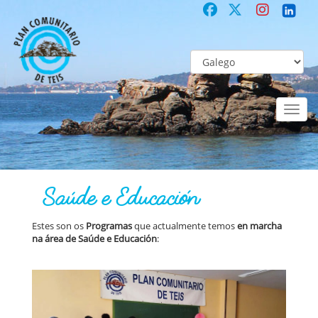
Toggl
naviga
PLAN
Programas | Proxectos | Servizos Actuais >
Saúde e Educación
Saúde e Educación
Estes son os
Programas
que actualmente temos
en marcha
na área de Saúde e Educación
: