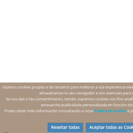
Usamos cookies propias e de terceiros para mellorar a súa experiencia men
almacénanse no seu navegador e son esenciais para 
Se nos das o teu consentimento, tamén usaremos cookies con fins analíti
amosarche publicidade personalizada en función dos
Podes obter máis información consultando a nosa
Política de cookies
e p
Rexeitar todas
Aceptar todas as Cook