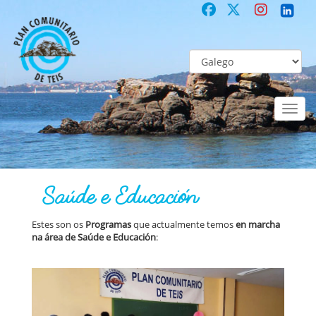
Toggl
naviga
PLAN
Programas | Proxectos | Servizos Actuais >
Saúde e Educación
Saúde e Educación
Estes son os
Programas
que actualmente temos
en marcha
na área de Saúde e Educación
: