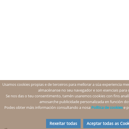
Usamos cookies propias e de terceiros para mellorar a súa experiencia men
almacénanse no seu navegador e son esenciais para 
Se nos das o teu consentimento, tamén usaremos cookies con fins analíti
amosarche publicidade personalizada en función dos
Podes obter máis información consultando a nosa
Política de cookies
e p
Rexeitar todas
Aceptar todas as Cook